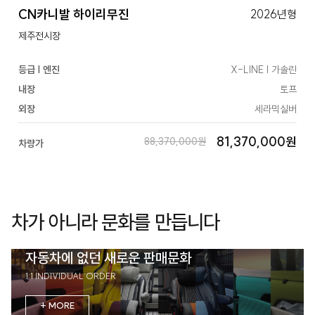
CN카니발 하이리무진
2026년형
제주전시장
등급 | 엔진
X-LINE | 가솔린
내장
토프
외장
세라믹실버
81,370,000원
88,370,000원
차량가
차가 아니라 문화를 만듭니다
자동차에 없던 새로운 판매문화
1:1 INDIVIDUAL ORDER
+ MORE