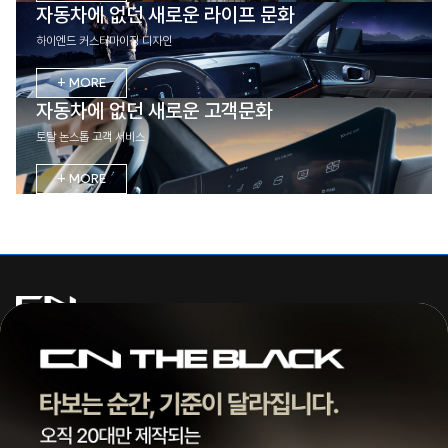
자동차에 없던 새로운 라이프 문화
하이엔드 커스터마이징 디자인
+ MORE
자동차에 없던 새로운 고객문화
토탈 논스톱 고객 서비스
+ MORE
주식회사 씨엔모터스
대표 | 조종현
전화 |
1855-3966