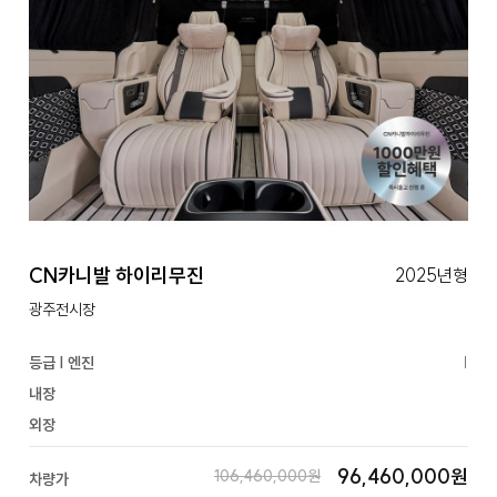
CN카니발 하이리무진
2025년형
광주전시장
등급 | 엔진
|
내장
외장
96,460,000원
106,460,000원
차량가