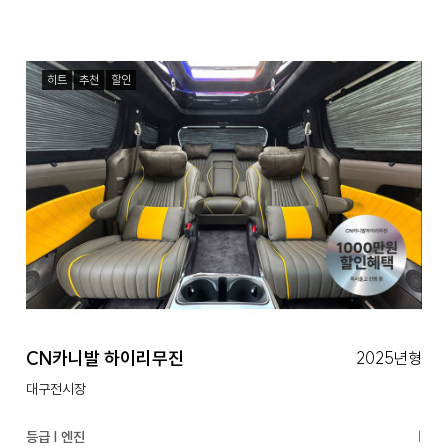
히트
추천
할인
CN카니발 하이리무진
2025년형
대구전시장
등급 | 엔진
|