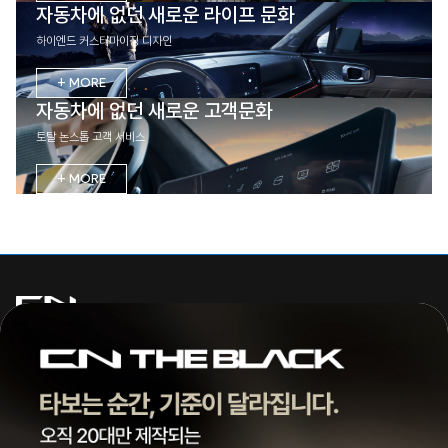
자동차에 없던 새로운 라이프 문화
하이엔드 커스터마이징 디자인
+ MORE
자동차에 없던 새로운 고객문화
토탈 논스톱 고객 서비스
+ MORE
주식회사 씨엔모터스
대표 | 조종현
전화 |
1855-3966