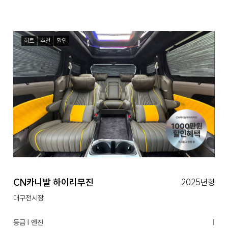
히트
추천
할인
CN카니발 하이리무진
2025년형
대구전시장
등급 | 엔진
|