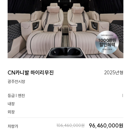
CN카니발 하이리무진
2025년형
광주전시장
등급 | 엔진
|
내장
외장
96,460,000원
106,460,000원
차량가