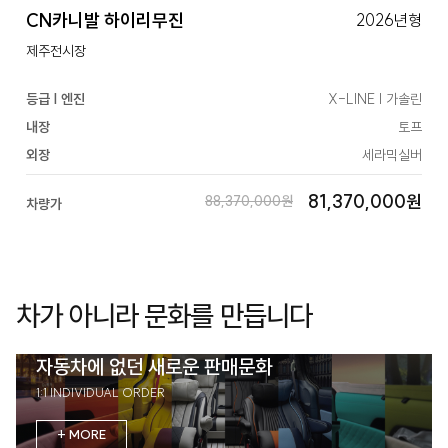
CN카니발 하이리무진
2026년형
제주전시장
등급 | 엔진
X-LINE | 가솔린
내장
토프
외장
세라믹실버
81,370,000원
88,370,000원
차량가
차가 아니라 문화를 만듭니다
자동차에 없던 새로운 판매문화
1:1 INDIVIDUAL ORDER
+ MORE