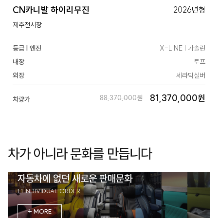
CN카니발 하이리무진
2026년형
제주전시장
등급 | 엔진
X-LINE | 가솔린
내장
토프
외장
세라믹실버
81,370,000원
88,370,000원
차량가
차가 아니라 문화를 만듭니다
자동차에 없던 새로운 판매문화
1:1 INDIVIDUAL ORDER
+ MORE