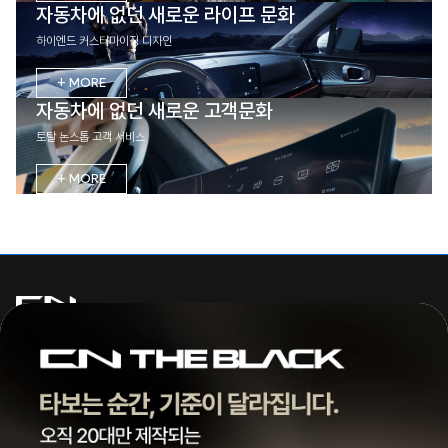
자동차에 없던 새로운 라이프 문화
하이엔드 커스터마이징 디자인
+ MORE
자동차에 없던 새로운 고객문화
토탈 논스톱 고객 서비스
+ MORE
주식회사 씨엔모터스
대표 | 조종현
전화 |
1855-3966