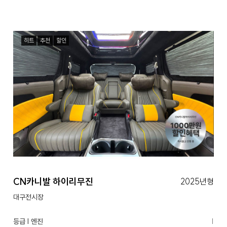
히트
추천
할인
CN카니발 하이리무진
2025년형
대구전시장
등급 | 엔진
|