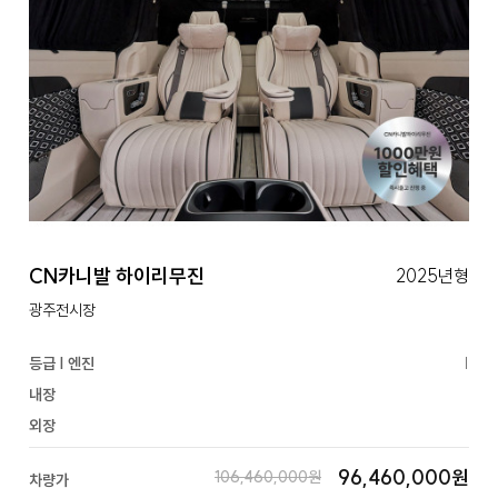
CN카니발 하이리무진
2025년형
광주전시장
등급 | 엔진
|
내장
외장
96,460,000원
106,460,000원
차량가