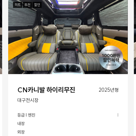
히트
추천
할인
CN카니발 하이리무진
2025년형
대구전시장
등급 | 엔진
|
내장
외장