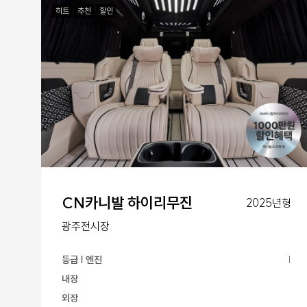
히트
추천
할인
CN카니발 하이리무진
2025년형
광주전시장
등급 | 엔진
|
내장
외장