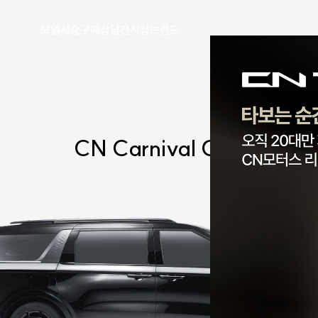
모델
시승
구매
상담
전시장
브랜드
N V-Class