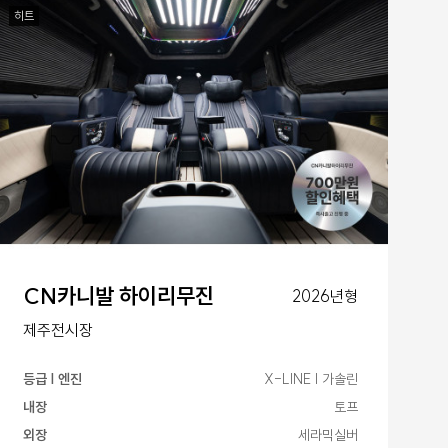
히트
CN카니발 하이리무진
2026년형
제주전시장
등급 | 엔진
X-LINE | 가솔린
내장
토프
외장
세라믹실버