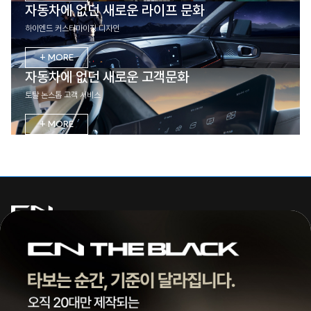
자동차에 없던 새로운 라이프 문화
하이엔드 커스터마이징 디자인
+ MORE
자동차에 없던 새로운 고객문화
토탈 논스톱 고객 서비스
+ MORE
주식회사 씨엔모터스
대표 | 조종현
전화 |
1855-3966