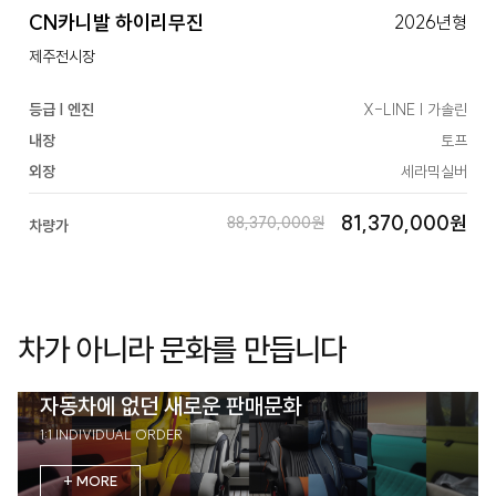
CN카니발 하이리무진
2026년형
제주전시장
등급 | 엔진
X-LINE | 가솔린
내장
토프
외장
세라믹실버
81,370,000원
88,370,000원
차량가
차가 아니라 문화를 만듭니다
자동차에 없던 새로운 판매문화
1:1 INDIVIDUAL ORDER
+ MORE