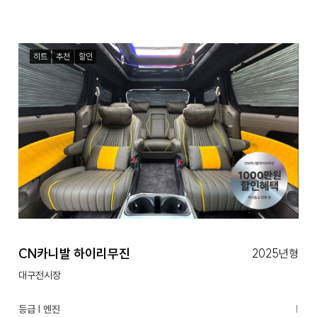
히트
추천
할인
CN카니발 하이리무진
2025년형
대구전시장
등급 | 엔진
|