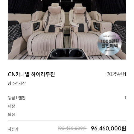
CN카니발 하이리무진
2025년형
광주전시장
등급 | 엔진
|
내장
외장
96,460,000원
106,460,000원
차량가