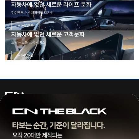
자동차에 없던 새로운 라이프 문화
하이엔드 커스터마이징 디자인
+ MORE
자동차에 없던 새로운 고객문화
토탈 논스톱 고객 서비스
+ MORE
주식회사 씨엔모터스
대표 | 조종현
전화 |
1855-3966