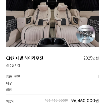
CN카니발 하이리무진
2025년형
광주전시장
등급 | 엔진
|
내장
외장
96,460,000원
106,460,000원
차량가