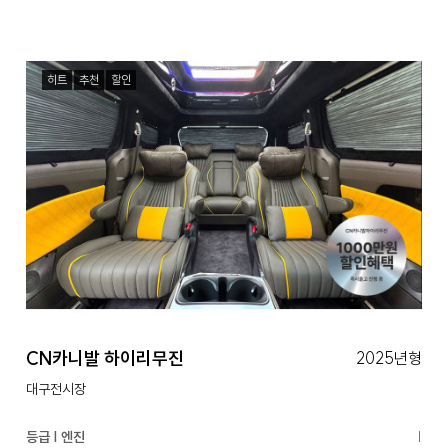
히트
추천
할인
CN카니발 하이리무진
2025년형
대구전시장
등급 | 엔진
|