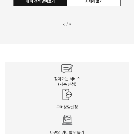
내 차 견적 
7
/
9
찾아가는 서비스
(시승 신청)
구매상담신청
나만의 카니발 만들기