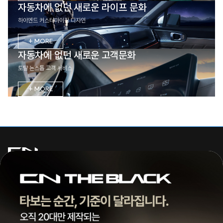
자동차에 없던 새로운 라이프 문화
하이엔드 커스터마이징 디자인
+ MORE
자동차에 없던 새로운 고객문화
토탈 논스톱 고객 서비스
+ MORE
주식회사 씨엔모터스
대표 | 조종현
전화 |
1855-3966