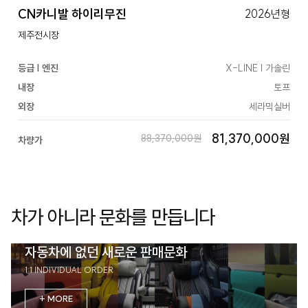
CN카니발 하이리무진
2026년형
제주전시장
등급 | 엔진
X-LINE | 가솔린
내장
토프
외장
세라믹실버
81,370,000원
88,370,000원
차량가
차가 아니라 문화를 만듭니다
자동차에 없던 새로운 판매문화
1:1 INDIVIDUAL ORDER
+ MORE