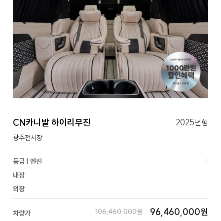
CN카니발 하이리무진
2025년형
광주전시장
등급 | 엔진
|
내장
외장
96,460,000원
106,460,000원
차량가