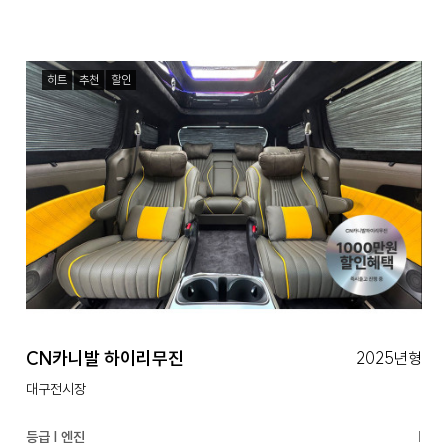
히트
추천
할인
CN카니발 하이리무진
2025년형
대구전시장
등급 | 엔진
|