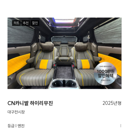
히트
추천
할인
CN카니발 하이리무진
2025년형
대구전시장
등급 | 엔진
|