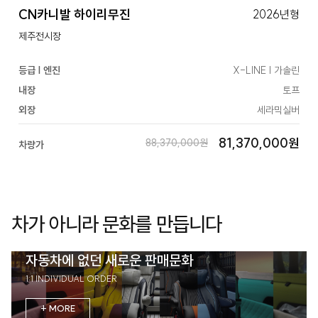
CN카니발 하이리무진
2026년형
제주전시장
등급 | 엔진
X-LINE | 가솔린
내장
토프
외장
세라믹실버
81,370,000원
88,370,000원
차량가
차가 아니라 문화를 만듭니다
자동차에 없던 새로운 판매문화
1:1 INDIVIDUAL ORDER
+ MORE