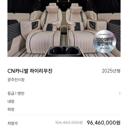
CN카니발 하이리무진
2025년형
광주전시장
등급 | 엔진
|
내장
외장
96,460,000원
106,460,000원
차량가