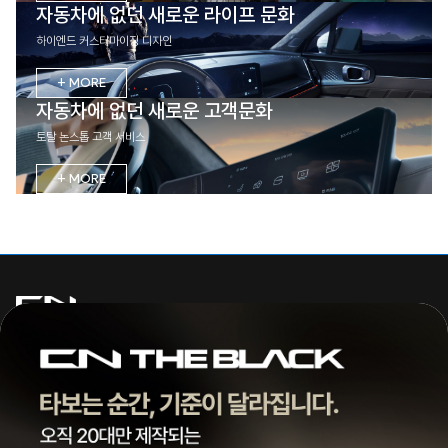
자동차에 없던 새로운 라이프 문화
하이엔드 커스터마이징 디자인
+ MORE
자동차에 없던 새로운 고객문화
토탈 논스톱 고객 서비스
+ MORE
주식회사 씨엔모터스
대표 | 조종현
전화 |
1855-3966