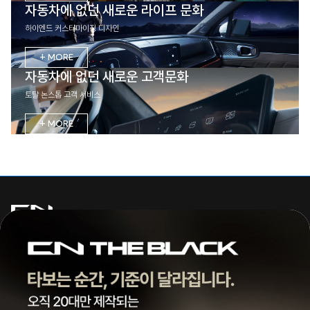
자동차에 없던 새로운 라이프 문화
하이엔드 커스터마이징 디자인
+ MORE
자동차에 없던 새로운 고객문화
토탈 논스톱 고객 서비스
+ MORE
주식회사 씨엔모터스
대표 | 조종현
전화 |
1855-3966