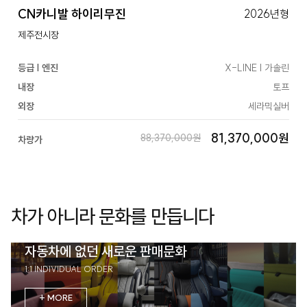
CN카니발 하이리무진
2026년형
제주전시장
등급 | 엔진
X-LINE | 가솔린
내장
토프
외장
세라믹실버
81,370,000원
88,370,000원
차량가
차가 아니라 문화를 만듭니다
자동차에 없던 새로운 판매문화
1:1 INDIVIDUAL ORDER
+ MORE