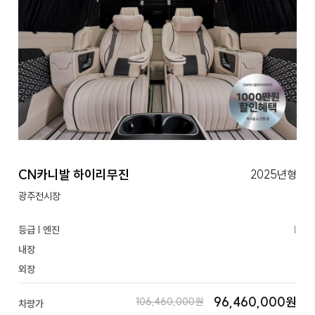
CN카니발 하이리무진
2025년형
광주전시장
등급 | 엔진
|
내장
외장
96,460,000원
106,460,000원
차량가