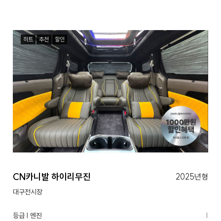
히트
추천
할인
CN카니발 하이리무진
2025년형
대구전시장
등급 | 엔진
|