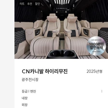
히트
추천
할인
CN카니발 하이리무진
2025년형
광주전시장
등급 | 엔진
|
내장
외장