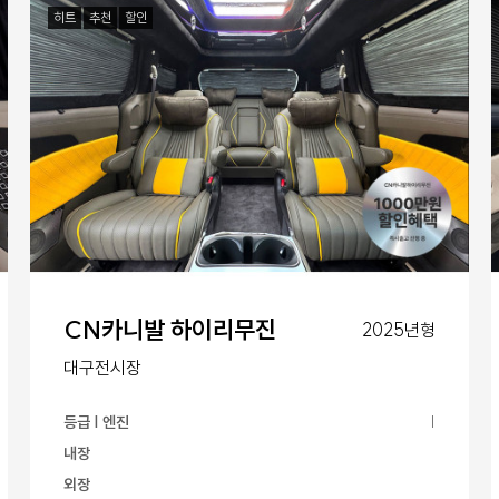
히트
추천
할인
CN카니발 하이리무진
2025년형
대구전시장
등급 | 엔진
|
내장
외장