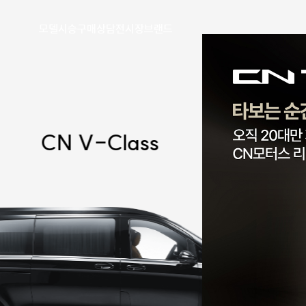
모델
시승
구매
상담
전시장
브랜드
CN V-Class