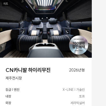
히트
CN카니발 하이리무진
2026년형
제주전시장
등급 | 엔진
X-LINE | 가솔린
내장
토프
외장
세라믹실버