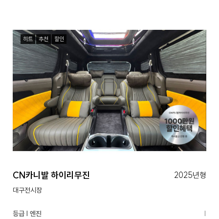
히트
추천
할인
CN카니발 하이리무진
2025년형
대구전시장
등급 | 엔진
|