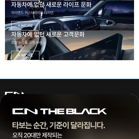
자동차에 없던 새로운 라이프 문화
하이엔드 커스터마이징 디자인
+ MORE
자동차에 없던 새로운 고객문화
토탈 논스톱 고객 서비스
+ MORE
주식회사 씨엔모터스
대표 | 조종현
전화 |
1855-3966