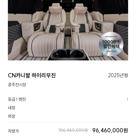
CN카니발 하이리무진
2025년형
광주전시장
등급 | 엔진
|
내장
외장
96,460,000원
106,460,000원
차량가