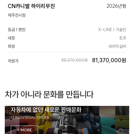
CN카니발 하이리무진
2026년형
제주전시장
등급 | 엔진
X-LINE | 가솔린
내장
토프
외장
세라믹실버
81,370,000원
88,370,000원
차량가
차가 아니라 문화를 만듭니다
자동차에 없던 새로운 판매문화
1:1 INDIVIDUAL ORDER
+ MORE