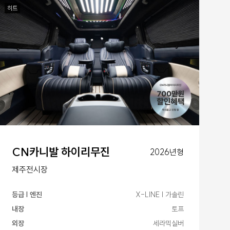
히트
CN카니발 하이리무진
2026년형
제주전시장
등급 | 엔진
X-LINE | 가솔린
내장
토프
외장
세라믹실버