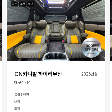
히트
추천
할인
CN카니발 하이리무진
2025년형
대구전시장
등급 | 엔진
|
내장
외장