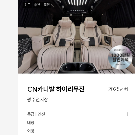
히트
추천
할인
CN카니발 하이리무진
2025년형
광주전시장
등급 | 엔진
|
내장
외장