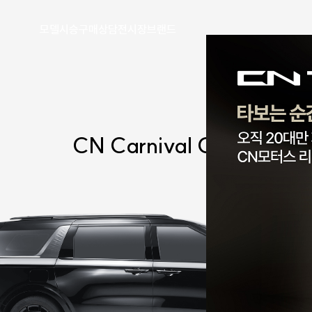
모델
시승
구매
상담
전시장
브랜드
CN Carnival
CL9