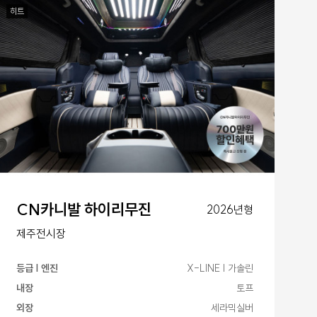
히트
CN카니발 하이리무진
2026년형
제주전시장
등급 | 엔진
X-LINE | 가솔린
내장
토프
외장
세라믹실버