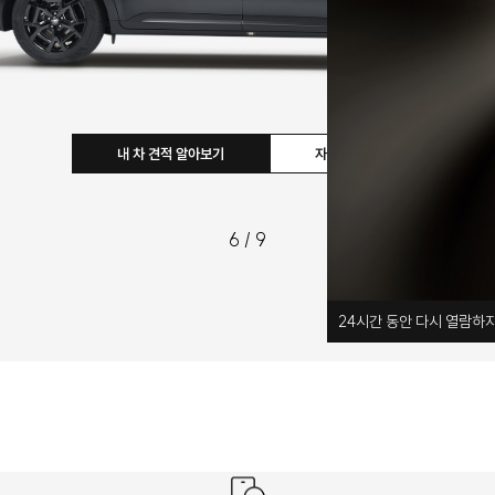
7
/
9
24
시간 동안 다시 열람하지