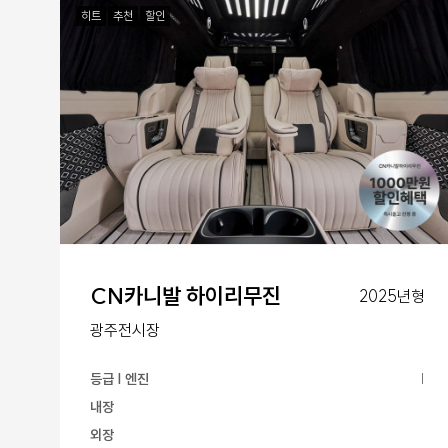
히트
추천
할인
CN카니발 하이리무진
2025년형
광주전시장
등급 | 엔진
|
내장
외장