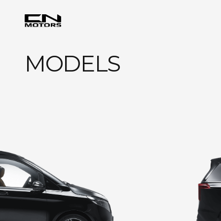
MODELS
CN V-Class