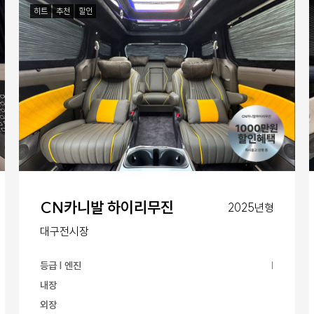
히트
추천
할인
CN카니발 하이리무진
2025년형
대구전시장
등급 | 엔진
|
내장
외장