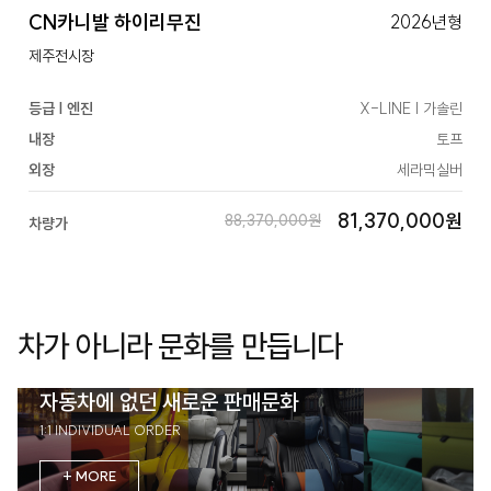
CN카니발 하이리무진
2026년형
제주전시장
등급 | 엔진
X-LINE | 가솔린
내장
토프
외장
세라믹실버
81,370,000원
88,370,000원
차량가
차가 아니라 문화를 만듭니다
자동차에 없던 새로운 판매문화
1:1 INDIVIDUAL ORDER
+ MORE