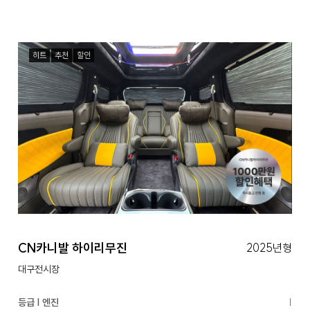
히트
추천
할인
CN카니발 하이리무진
2025년형
대구전시장
등급 | 엔진
|