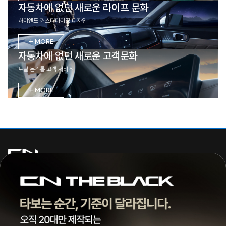
자동차에 없던 새로운 라이프 문화
하이엔드 커스터마이징 디자인
+ MORE
자동차에 없던 새로운 고객문화
토탈 논스톱 고객 서비스
+ MORE
주식회사 씨엔모터스
대표 | 조종현
전화 |
1855-3966