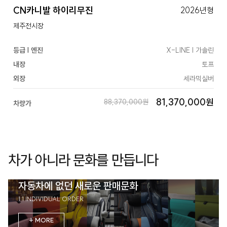
CN카니발 하이리무진
2026년형
제주전시장
등급 | 엔진
X-LINE | 가솔린
내장
토프
외장
세라믹실버
81,370,000원
88,370,000원
차량가
차가 아니라 문화를 만듭니다
자동차에 없던 새로운 판매문화
1:1 INDIVIDUAL ORDER
+ MORE