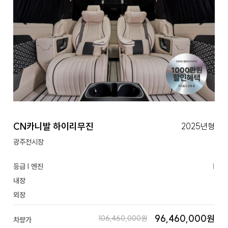
CN카니발 하이리무진
2025년형
광주전시장
등급 | 엔진
|
내장
외장
96,460,000원
106,460,000원
차량가