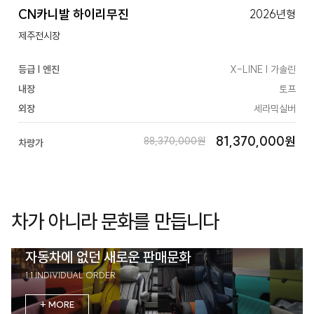
CN카니발 하이리무진
2026년형
제주전시장
등급 | 엔진
X-LINE | 가솔린
내장
토프
외장
세라믹실버
81,370,000원
88,370,000원
차량가
차가 아니라 문화를 만듭니다
자동차에 없던 새로운 판매문화
1:1 INDIVIDUAL ORDER
+ MORE