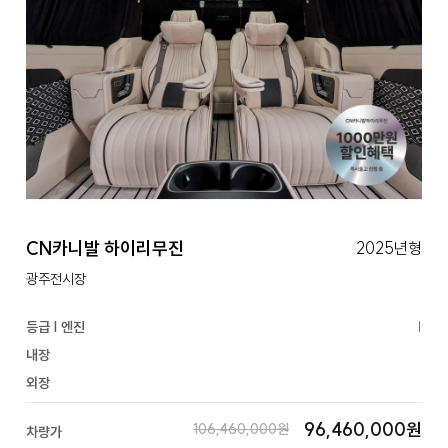
CN카니발 하이리무진
2025년형
광주전시장
등급 | 엔진
|
내장
외장
96,460,000원
106,460,000원
차량가