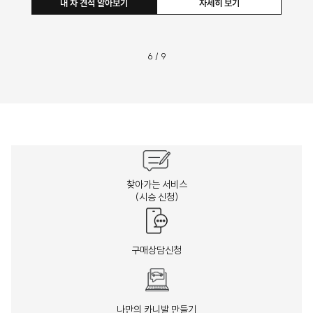
내 차 견적 
7
/
9
찾아가는 서비스
(시승 신청)
구매상담신청
나만의 카니발 만들기