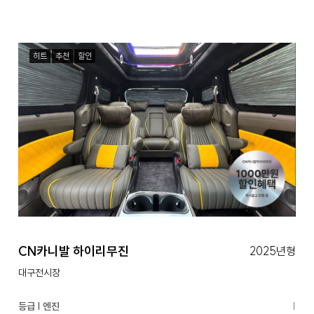
히트
추천
할인
CN카니발 하이리무진
2025년형
대구전시장
등급 | 엔진
|