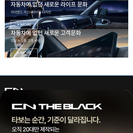
자동차에 없던 새로운 라이프 문화
하이엔드 커스터마이징 디자인
+ MORE
자동차에 없던 새로운 고객문화
토탈 논스톱 고객 서비스
+ MORE
주식회사 씨엔모터스
대표 | 조종현
전화 |
1855-3966