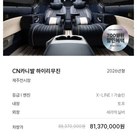
CN카니발 하이리무진
2026년형
제주전시장
등급 | 엔진
X-LINE | 가솔린
내장
토프
외장
세라믹실버
81,370,000원
88,370,000원
차량가