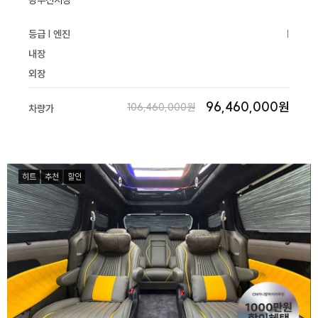
광주전시장
등급 | 엔진
|
내장
외장
96,460,000원
106,460,000원
차량가
히트
추천
할인