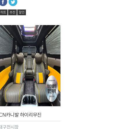
히트
추천
할인
CN카니발 하이리무진
대구전시장