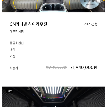
CN카니발 하이리무진
2025년형
대구전시장
등급 | 엔진
|
내장
외장
71,940,000원
81,940,000원
차량가
히트