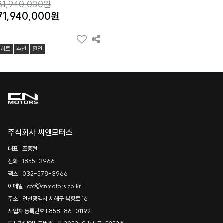
81,940,000원
71,940,000원
히트
추천
할인
주식회사 씨엔모터스
대표 | 조종현
전화 |
1855-3966
팩스 | 032-578-3966
이메일 |
ccc@cnmotors.co.kr
주소 | 인천광역시 서해구 북항로 16
사업자 등록번호 | 858-86-01192