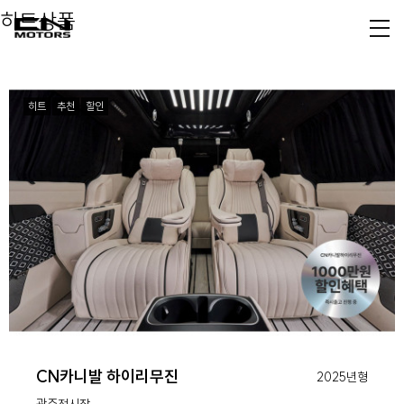
히트상품
히트
추천
할인
CN카니발 하이리무진
2025년형