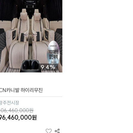
9.4%
CN카니발 하이리무진
광주전시장
106,460,000원
96,460,000원