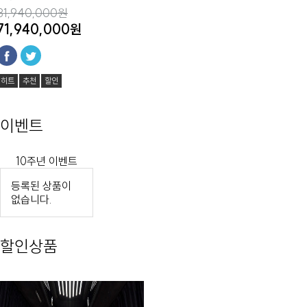
81,940,000원
71,940,000원
히트
추천
할인
이벤트
10주년 이벤트
등록된 상품이
없습니다.
할인상품