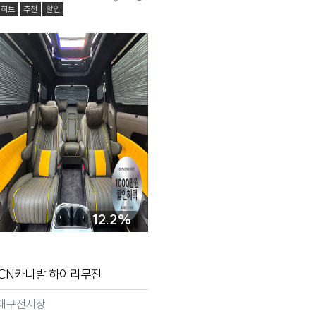
히트
추천
할인
12.2%
CN카니발 하이리무진
대구전시장