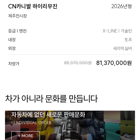
CN카니발 하이리무진
2026년형
제주전시장
등급 | 엔진
X-LINE | 가솔린
내장
토프
외장
세라믹실버
81,370,000원
88,370,000원
차량가
차가 아니라 문화를 만듭니다
자동차에 없던 새로운 판매문화
1:1 INDIVIDUAL ORDER
+ MORE