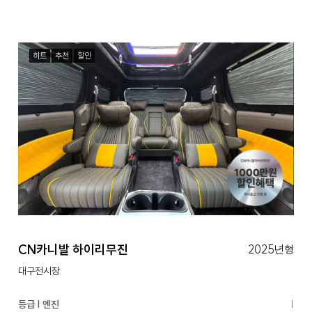
히트
추천
할인
CN카니발 하이리무진
2025년형
대구전시장
등급 | 엔진
|