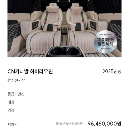
CN카니발 하이리무진
2025년형
광주전시장
등급 | 엔진
|
내장
외장
96,460,000원
106,460,000원
차량가