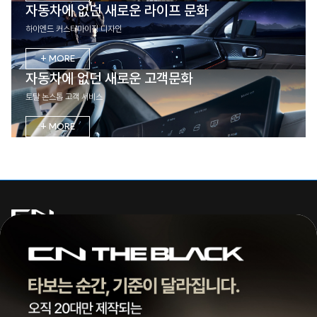
자동차에 없던 새로운 라이프 문화
하이엔드 커스터마이징 디자인
+ MORE
자동차에 없던 새로운 고객문화
토탈 논스톱 고객 서비스
+ MORE
주식회사 씨엔모터스
대표 | 조종현
전화 |
1855-3966