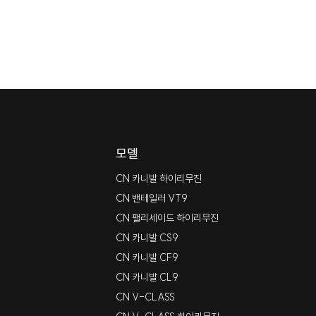
A/S접수
이용가이드
빠르고 편리하게 A/S를 접수해보
CN모터스의 다양한 서비스 이용
+ MORE
+ MORE
모델
CN 카니발 하이리무진
CN 밴테일러 VT9
CN 팰리세이드 하이리무진
CN 카니발 CS9
CN 카니발 CF9
CN 카니발 CL9
CN V-CLASS