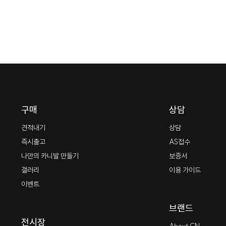
세요.
 방법을 알아보세요.
구매
상담
견적내기
상담
즉시출고
AS접수
나만의 카니발 만들기
보증서
갤러리
이용 가이드
이벤트
브랜드
전시장