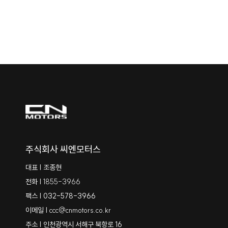
구매상담신청
보증서
나에게 맞는 차량을 전문 카매니저와 상담해보세요.
내 차량의 보증 정보와 이력을 확인해보세요.
+ MORE
+ MORE
주식회사 씨엔모터스
대표 | 조종현
전화 |
1855-3966
팩스 | 032-578-3966
이메일 |
ccc@cnmotors.co.kr
주소 | 인천광역시 서해구 북항로 16