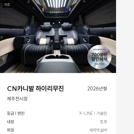
히트
CN카니발 하이리무진
2026년형
제주전시장
등급 | 엔진
X-LINE | 가솔린
내장
토프
외장
세라믹실버