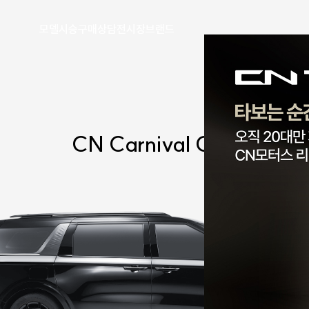
모델
시승
구매
상담
전시장
브랜드
CN Carnival
CL9