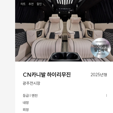
히트
추천
할인
CN카니발 하이리무진
2025년형
광주전시장
등급 | 엔진
|
내장
외장