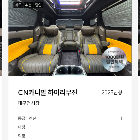
히트
추천
할인
CN카니발 하이리무진
2025년형
대구전시장
등급 | 엔진
|
내장
외장