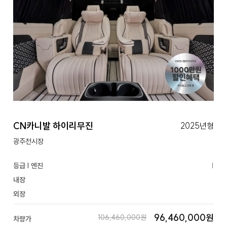
CN카니발 하이리무진
2025년형
광주전시장
등급 | 엔진
|
내장
외장
96,460,000원
106,460,000원
차량가