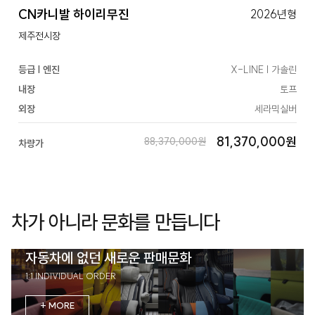
CN카니발 하이리무진
2026년형
제주전시장
등급 | 엔진
X-LINE | 가솔린
내장
토프
외장
세라믹실버
81,370,000원
88,370,000원
차량가
차가 아니라 문화를 만듭니다
자동차에 없던 새로운 판매문화
1:1 INDIVIDUAL ORDER
+ MORE