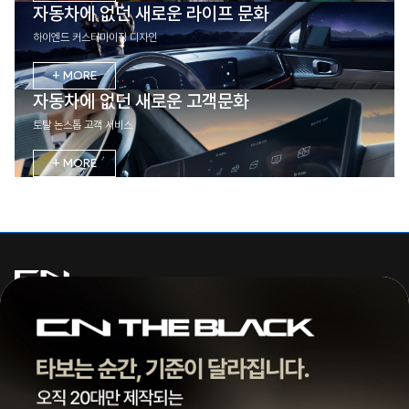
자동차에 없던 새로운 라이프 문화
하이엔드 커스터마이징 디자인
+ MORE
자동차에 없던 새로운 고객문화
토탈 논스톱 고객 서비스
+ MORE
주식회사 씨엔모터스
대표 | 조종현
전화 |
1855-3966