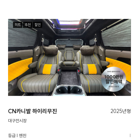
히트
추천
할인
CN카니발 하이리무진
2025년형
대구전시장
등급 | 엔진
|