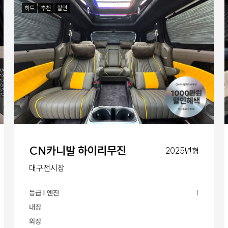
히트
추천
할인
CN카니발 하이리무진
2025년형
대구전시장
등급 | 엔진
|
내장
외장