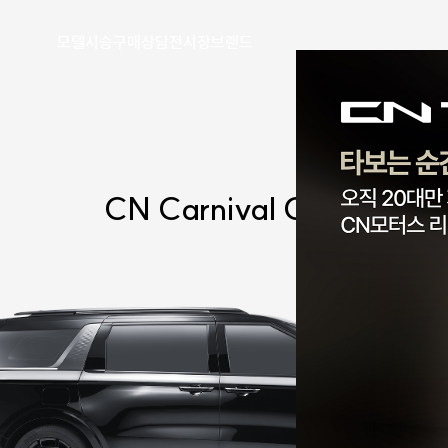
모델
시승
구매
상담
전시장
브랜드
CN Carnival
CL9