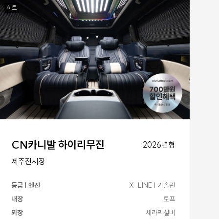
히트
CN카니발 하이리무진
2026년형
제주전시장
등급 | 엔진
X-LINE | 가솔린
내장
토프
외장
세라믹실버