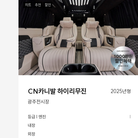
히트
추천
할인
CN카니발 하이리무진
2025년형
광주전시장
등급 | 엔진
|
내장
외장