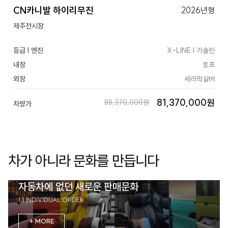
CN카니발 하이리무진
2026년형
제주전시장
등급 | 엔진
X-LINE | 가솔린
내장
토프
외장
세라믹실버
81,370,000원
88,370,000원
차량가
차가 아니라 문화를 만듭니다
자동차에 없던 새로운 판매문화
1:1 INDIVIDUAL ORDER
+ MORE