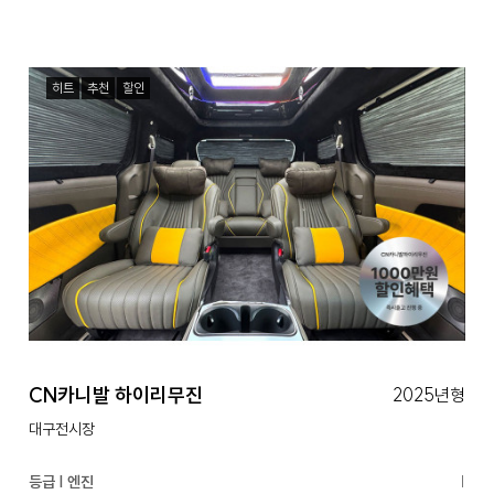
히트
추천
할인
CN카니발 하이리무진
2025년형
대구전시장
등급 | 엔진
|