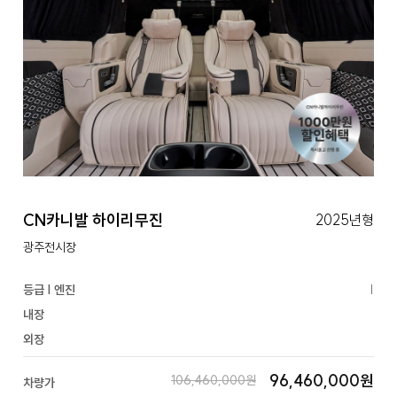
CN카니발 하이리무진
2025년형
광주전시장
등급 | 엔진
|
내장
외장
96,460,000원
106,460,000원
차량가