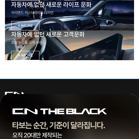
자동차에 없던 새로운 라이프 문화
하이엔드 커스터마이징 디자인
+ MORE
자동차에 없던 새로운 고객문화
토탈 논스톱 고객 서비스
+ MORE
주식회사 씨엔모터스
대표 | 조종현
전화 |
1855-3966