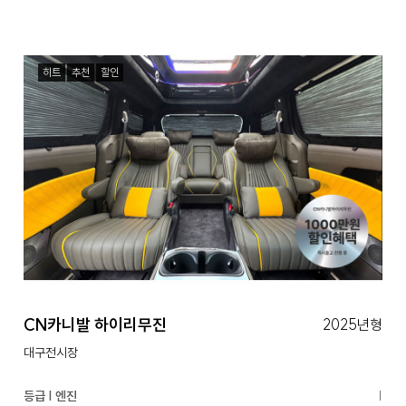
히트
추천
할인
CN카니발 하이리무진
2025년형
대구전시장
등급 | 엔진
|