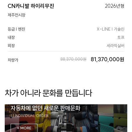
CN카니발 하이리무진
2026년형
제주전시장
등급 | 엔진
X-LINE | 가솔린
내장
토프
외장
세라믹실버
81,370,000원
88,370,000원
차량가
차가 아니라 문화를 만듭니다
자동차에 없던 새로운 판매문화
1:1 INDIVIDUAL ORDER
+ MORE