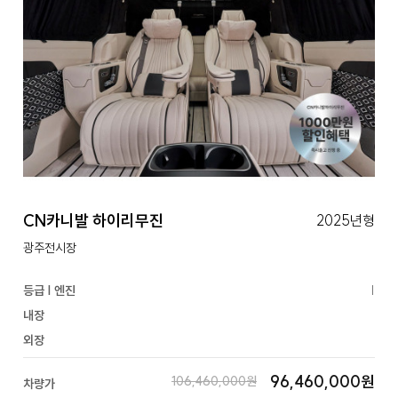
CN카니발 하이리무진
2025년형
광주전시장
등급 | 엔진
|
내장
외장
96,460,000원
106,460,000원
차량가