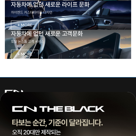
자동차에 없던 새로운 라이프 문화
하이엔드 커스터마이징 디자인
+ MORE
자동차에 없던 새로운 고객문화
토탈 논스톱 고객 서비스
+ MORE
주식회사 씨엔모터스
대표 | 조종현
전화 |
1855-3966