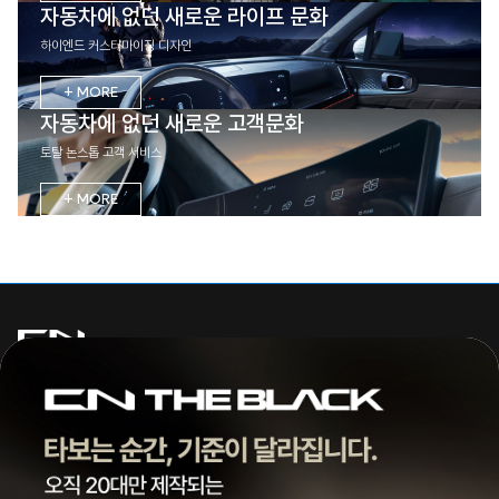
자동차에 없던 새로운 라이프 문화
하이엔드 커스터마이징 디자인
+ MORE
자동차에 없던 새로운 고객문화
토탈 논스톱 고객 서비스
+ MORE
주식회사 씨엔모터스
대표 | 조종현
전화 |
1855-3966