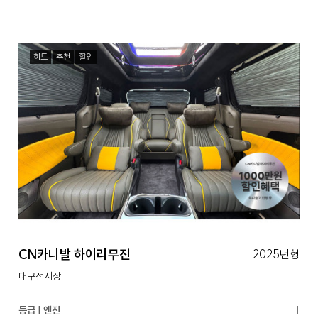
히트
추천
할인
CN카니발 하이리무진
2025년형
대구전시장
등급 | 엔진
|