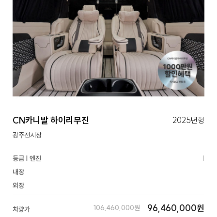
CN카니발 하이리무진
2025년형
광주전시장
등급 | 엔진
|
내장
외장
96,460,000원
106,460,000원
차량가