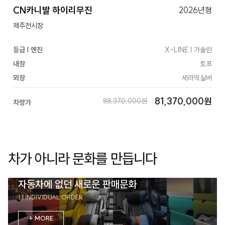
CN카니발 하이리무진
2026년형
제주전시장
등급 | 엔진
X-LINE | 가솔린
내장
토프
외장
세라믹실버
81,370,000원
88,370,000원
차량가
차가 아니라 문화를 만듭니다
자동차에 없던 새로운 판매문화
1:1 INDIVIDUAL ORDER
+ MORE