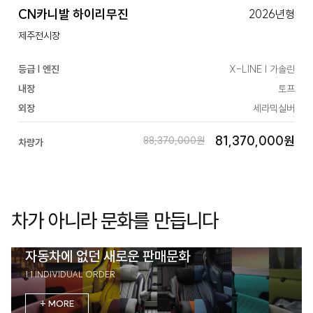
CN카니발 하이리무진
2026년형
제주전시장
등급 | 엔진
X-LINE | 가솔린
내장
토프
외장
세라믹실버
81,370,000원
88,370,000원
차량가
차가 아니라 문화를 만듭니다
자동차에 없던 새로운 판매문화
1:1 INDIVIDUAL ORDER
+ MORE