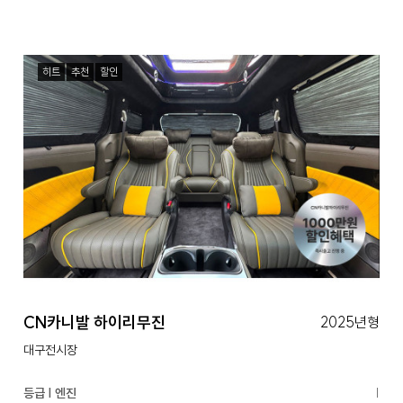
히트
추천
할인
CN카니발 하이리무진
2025년형
대구전시장
등급 | 엔진
|