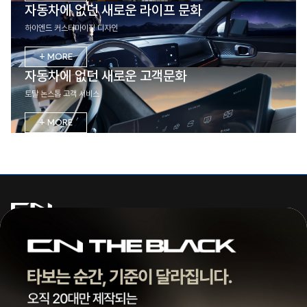
자동차에 없던 새로운 라이프 문화
하이엔드 커스터마이징 디자인
+ MORE
자동차에 없던 새로운 고객문화
토탈 논스톱 고객 서비스
+ MORE
주식회사 씨엔모터스
대표 | 조종현
전화 |
1855-3966