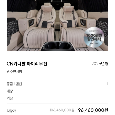
CN카니발 하이리무진
2025년형
광주전시장
등급 | 엔진
|
내장
외장
96,460,000원
106,460,000원
차량가