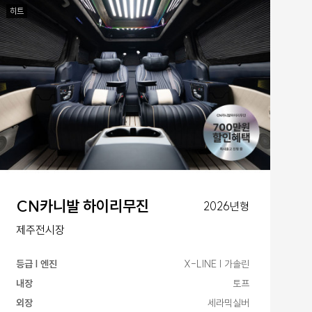
히트
CN카니발 하이리무진
2026년형
제주전시장
등급 | 엔진
X-LINE | 가솔린
내장
토프
외장
세라믹실버