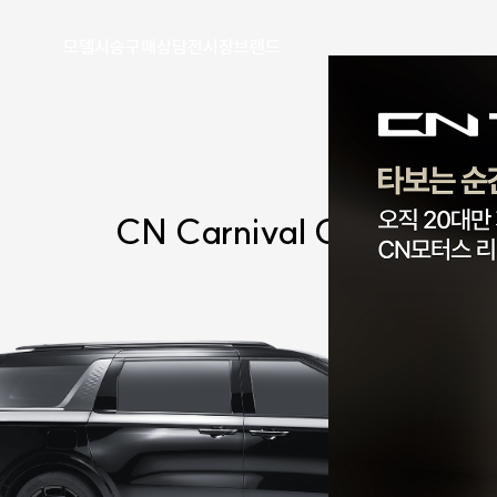
모델
시승
구매
상담
전시장
브랜드
CN Carnival
CL9