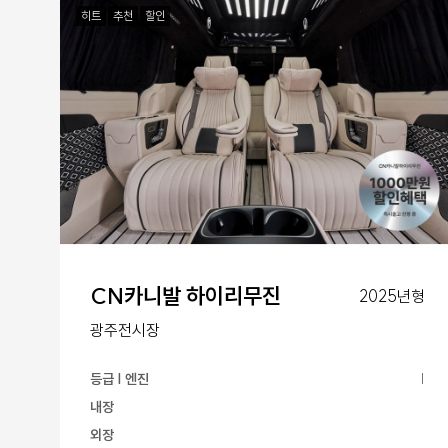
히트
추천
할인
CN카니발 하이리무진
2025년형
광주전시장
등급 | 엔진
|
내장
외장