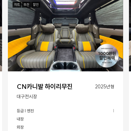
히트
추천
할인
CN카니발 하이리무진
2025년형
대구전시장
등급 | 엔진
|
내장
외장