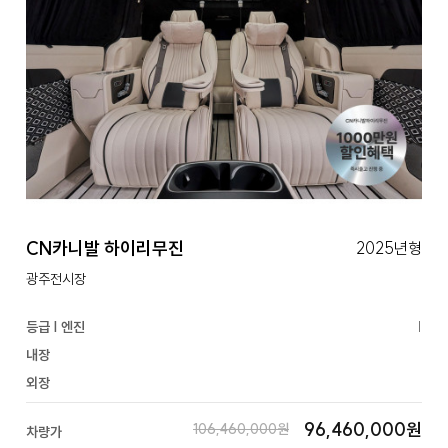
CN카니발 하이리무진
2025년형
광주전시장
등급 | 엔진
|
내장
외장
96,460,000원
106,460,000원
차량가