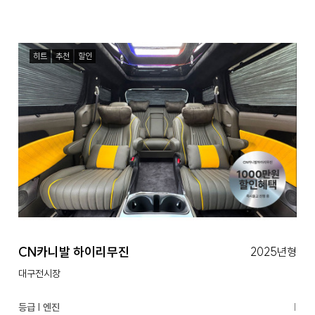
히트
추천
할인
CN카니발 하이리무진
2025년형
대구전시장
등급 | 엔진
|