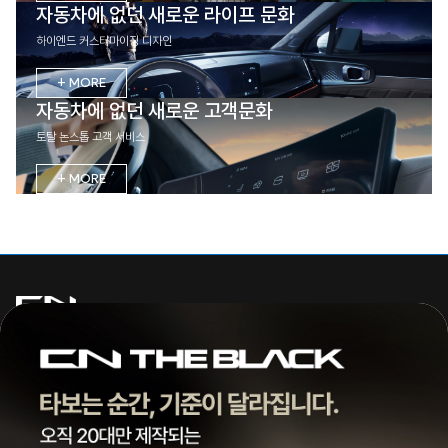
자동차에 없던 새로운 라이프 문화
하이엔드 커스터마이징 디자인
+ MORE
자동차에 없던 새로운 고객문화
토탈 논스톱 고객 서비스
+ MORE
주식회사 씨엔모터스
대표 | 조종현
전화 |
1855-3966