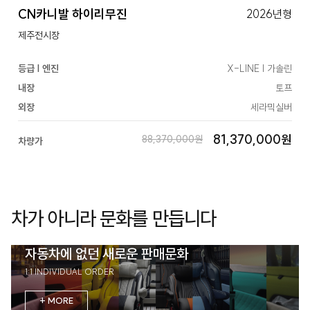
CN카니발 하이리무진
2026년형
제주전시장
등급 | 엔진
X-LINE | 가솔린
내장
토프
외장
세라믹실버
81,370,000원
88,370,000원
차량가
차가 아니라 문화를 만듭니다
자동차에 없던 새로운 판매문화
1:1 INDIVIDUAL ORDER
+ MORE