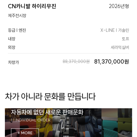
CN카니발 하이리무진
2026년형
제주전시장
등급 | 엔진
X-LINE | 가솔린
내장
토프
외장
세라믹실버
81,370,000원
88,370,000원
차량가
차가 아니라 문화를 만듭니다
자동차에 없던 새로운 판매문화
1:1 INDIVIDUAL ORDER
+ MORE