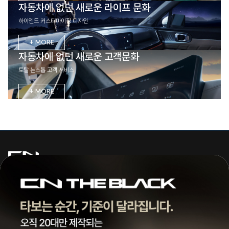
자동차에 없던 새로운 라이프 문화
하이엔드 커스터마이징 디자인
+ MORE
자동차에 없던 새로운 고객문화
토탈 논스톱 고객 서비스
+ MORE
주식회사 씨엔모터스
대표 | 조종현
전화 |
1855-3966