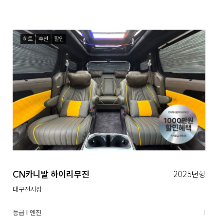
히트
추천
할인
CN카니발 하이리무진
2025년형
대구전시장
등급 | 엔진
|