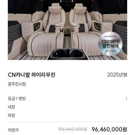
CN카니발 하이리무진
2025년형
광주전시장
등급 | 엔진
|
내장
외장
96,460,000원
106,460,000원
차량가