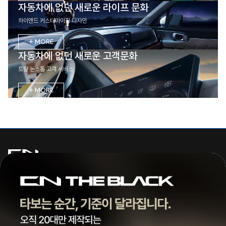
자동차에 없던 새로운 라이프 문화
하이엔드 커스터마이징 디자인
+ MORE
자동차에 없던 새로운 고객문화
토탈 논스톱 고객 서비스
+ MORE
주식회사 씨엔모터스
대표 | 조종현
전화 |
1855-3966