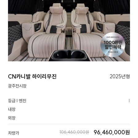
CN카니발 하이리무진
2025년형
광주전시장
등급 | 엔진
|
내장
외장
96,460,000원
106,460,000원
차량가