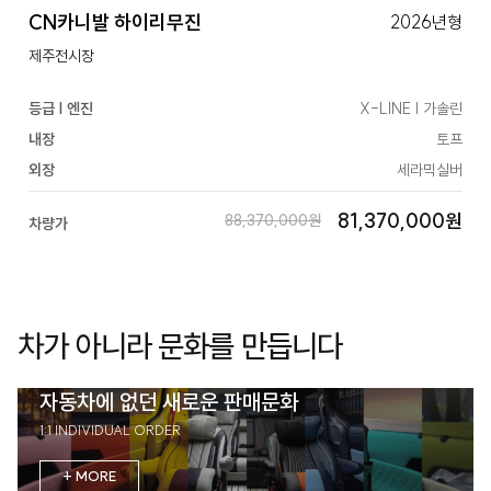
CN카니발 하이리무진
2026년형
제주전시장
등급 | 엔진
X-LINE | 가솔린
내장
토프
외장
세라믹실버
81,370,000원
88,370,000원
차량가
차가 아니라 문화를 만듭니다
자동차에 없던 새로운 판매문화
1:1 INDIVIDUAL ORDER
+ MORE