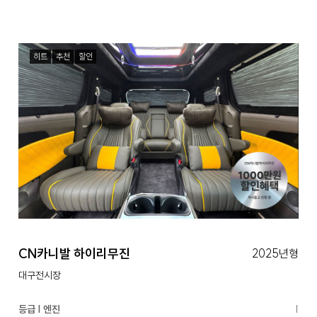
히트
추천
할인
CN카니발 하이리무진
2025년형
대구전시장
등급 | 엔진
|