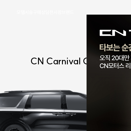
모델
시승
구매
상담
전시장
브랜드
CN Carnival
CL9