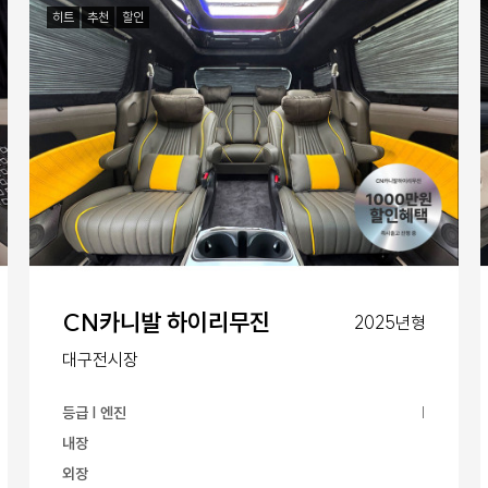
히트
추천
할인
CN카니발 하이리무진
2025년형
대구전시장
등급 | 엔진
|
내장
외장