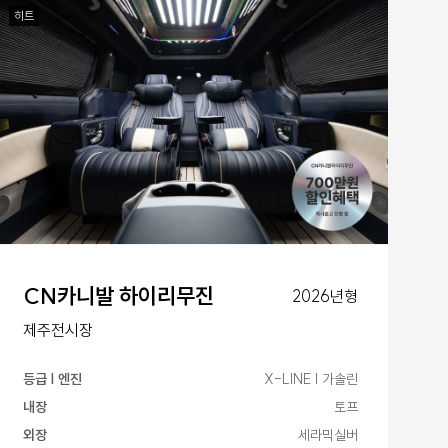
히트
CN카니발 하이리무진
2026년형
제주전시장
등급 | 엔진
X-LINE | 가솔린
내장
토프
외장
세라믹실버