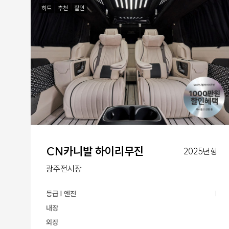
히트
추천
할인
CN카니발 하이리무진
2025년형
광주전시장
등급 | 엔진
|
내장
외장